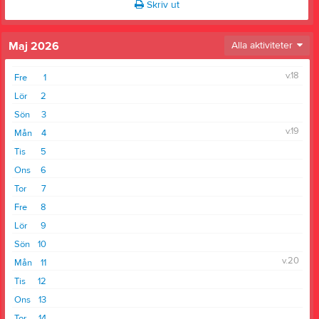
Skriv ut
Maj 2026
Alla aktiviteter
v.18
Fre
1
Lör
2
Sön
3
v.19
Mån
4
Tis
5
Ons
6
Tor
7
Fre
8
Lör
9
Sön
10
v.20
Mån
11
Tis
12
Ons
13
Tor
14