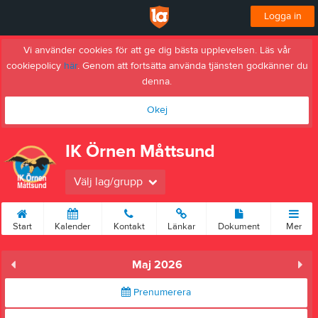
Logga in
Vi använder cookies för att ge dig bästa upplevelsen. Läs vår
cookiepolicy
här
. Genom att fortsätta använda tjänsten godkänner du
denna.
Okej
IK Örnen Måttsund
Välj lag/grupp
Start
Kalender
Kontakt
Länkar
Dokument
Mer
Maj 2026
Prenumerera