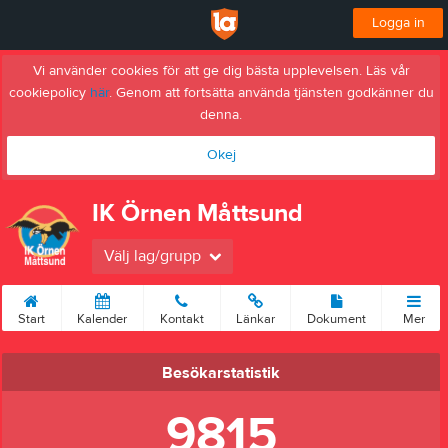
Logga in
Vi använder cookies för att ge dig bästa upplevelsen. Läs vår
cookiepolicy
här
. Genom att fortsätta använda tjänsten godkänner du
denna.
Okej
IK Örnen Måttsund
Välj lag/grupp
Start
Kalender
Kontakt
Länkar
Dokument
Mer
Besökarstatistik
9815