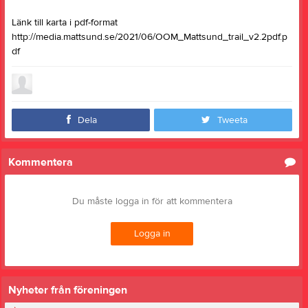
Länk till karta i pdf-format
http://media.mattsund.se/2021/06/OOM_Mattsund_trail_v2.2pdf.p
df
Dela
Tweeta
Kommentera
Du måste logga in för att kommentera
Logga in
Nyheter från föreningen