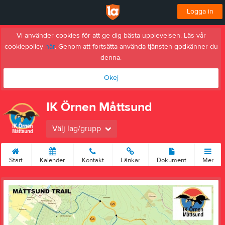
Logga in
Vi använder cookies för att ge dig bästa upplevelsen. Läs vår
cookiepolicy
här
. Genom att fortsätta använda tjänsten godkänner du
denna.
Okej
IK Örnen Måttsund
Välj lag/grupp
Start
Kalender
Kontakt
Länkar
Dokument
Mer