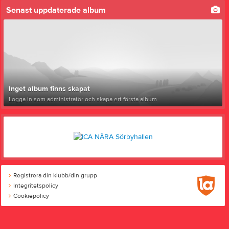
Senast uppdaterade album
Inget album finns skapat
Logga in som administratör och skapa ert första album
Registrera din klubb/din grupp
Integritetspolicy
Cookiepolicy